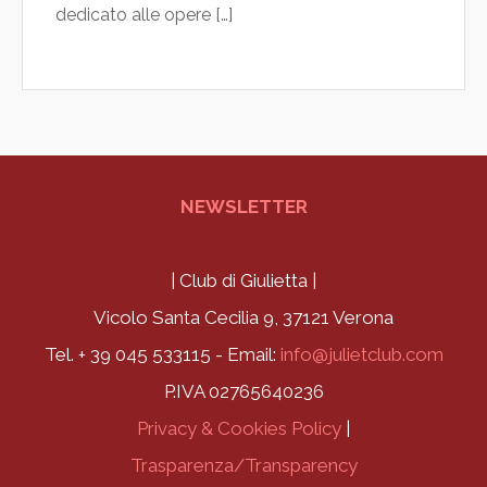
dedicato alle opere […]
NEWSLETTER
| Club di Giulietta |
Vicolo Santa Cecilia 9, 37121 Verona
Tel. + 39 045 533115 - Email:
info@julietclub.com
P.IVA 02765640236
Privacy & Cookies Policy
|
Trasparenza/Transparency