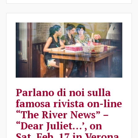
Parlano di noi sulla
famosa rivista on-line
“The River News” –
“Dear Juliet…’, on
Sat. Feb, 17 in Verona